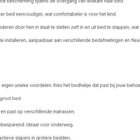
edt bescherming tijdens de overgang van ledikant naar bed.
r bed eenvoudiger, wat comfortabeler is voor het kind.
deren door hen in staat te stellen zelf in en uit bed te stappen, w
installeren, aanpasbaar aan verschillende bedafmetingen en flexib
 eigen unieke voordelen. Kies het bedhekje dat past bij jouw behoef
 groot bed.
 en past op verschillende matrassen.
tebesparend. Ideaal voor onderweg.
ctieve slapers in grotere bedden.