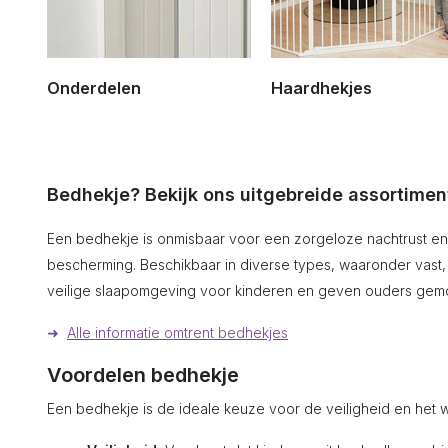
Locatie
Veiligheidshek
(1)
Onderdelen
Haardhekjes
Breedte
140 - 160 cm
(1)
Hoogte
Bedhekje? Bekijk ons uitgebreide assortimen
0 - 90 cm
(1)
Een bedhekje is onmisbaar voor een zorgeloze nachtrust en 
Functies
bescherming. Beschikbaar in diverse types, waaronder vast
veilige slaapomgeving voor kinderen en geven ouders gemo
Kinderbeveiliging
(1)
➜
Alle informatie omtrent bedhekjes
Opvouwbaar
(1)
Voordelen bedhekje
Een bedhekje is de ideale keuze voor de veiligheid en het w