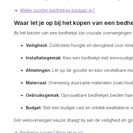
➜
Welke soorten bedhekjes bestaan er?
Waar let je op bij het kopen van een bedh
Bij het kiezen van een bedhekje zijn cruciale overwegingen
Veiligheid:
Controleer hoogte en stevigheid voor minima
Installatiegemak:
Kies een bedhekje met eenvoudige in
Afmetingen:
Let op de grootte en kies verstelbare m
Materiaal:
Overweeg duurzame materialen zoals hout, 
Gebruiksgemak:
Opvouwbare bedhekjes bieden handi
Budget:
Stel een budget vast en ontdek kwalitatieve op
Een weloverwogen keuze draagt bij aan de veiligheid en goe
➜
Bedhekje kopen? Waar let je op.