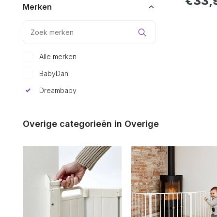
€33,
Merken
Alle merken
BabyDan
Dreambaby
Fenss
Overige categorieën in Overige
Geuther
Hauck
SafetyThings
Kleur
Wit
(1)