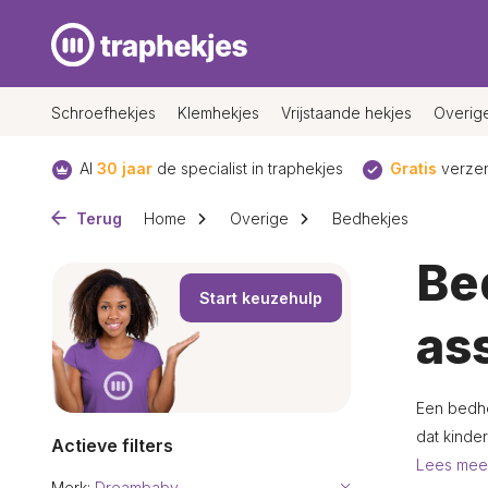
Schroefhekjes
Klemhekjes
Vrijstaande hekjes
Overig
Al
30 jaar
de specialist in traphekjes
Gratis
verzen
Terug
Home
Overige
Bedhekjes
Be
Start keuzehulp
as
Een bedhe
dat kinder
Actieve filters
Lees me
Merk:
Dreambaby