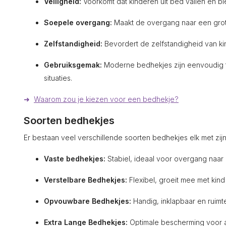
Veiligheid:
Voorkomt dat kinderen uit bed vallen en bi
Soepele overgang:
Maakt de overgang naar een grote
Zelfstandigheid:
Bevordert de zelfstandigheid van kin
Gebruiksgemak:
Moderne bedhekjes zijn eenvoudig te 
situaties.
➜
Waarom zou je kiezen voor een bedhekje?
Soorten bedhekjes
Er bestaan veel verschillende soorten bedhekjes elk met zijn
Vaste bedhekjes:
Stabiel, ideaal voor overgang naar
Verstelbare Bedhekjes:
Flexibel, groeit mee met kind
Opvouwbare Bedhekjes:
Handig, inklapbaar en ruim
Extra Lange Bedhekjes:
Optimale bescherming voor a