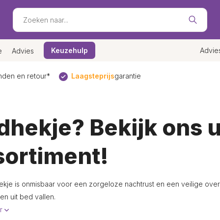
Keuzehulp
Advie
e
Advies
den en retour*
Laagsteprijs
garantie
dhekje? Bekijk ons 
sortiment!
kje is onmisbaar voor een zorgeloze nachtrust en een veilige ove
en uit bed vallen.
er