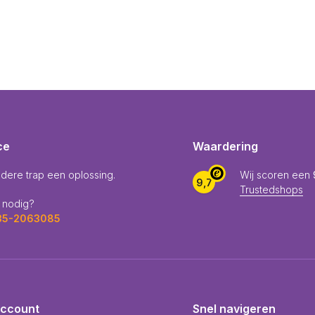
ce
Waardering
edere trap een oplossing.
Wij scoren een
9,7
Trustedshops
 nodig?
035-2063085
account
Snel navigeren