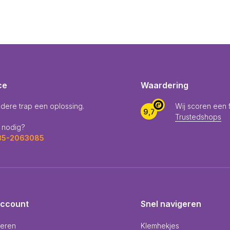
ce
Waardering
edere trap een oplossing.
Wij scoren een
9,7
Trustedshops
 nodig?
035-2063085
account
Snel navigeren
reren
Klemhekjes