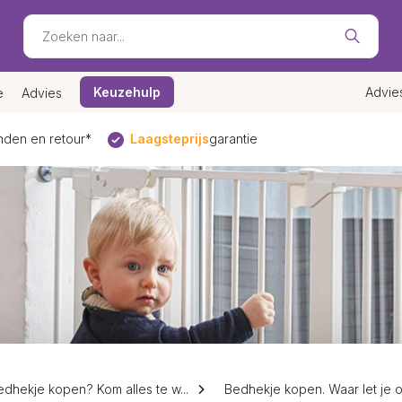
Keuzehulp
Advie
e
Advies
den en retour*
Laagsteprijs
garantie
edhekje kopen? Kom alles te w...
Bedhekje kopen. Waar let je op