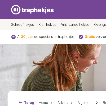
Schroefhekjes
Klemhekjes
Vrijstaande hekjes
Overig
Al
30 jaar
de specialist in traphekjes
Gratis
verzen
Terug
Home
Advies
Algemeen
B