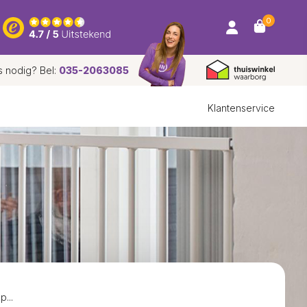
0
s nodig? Bel:
035-2063085
Klantenservice
...