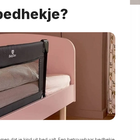
 bedhekje?
omen dat je kind uit bed valt. Een betrouwbaar bedhekje