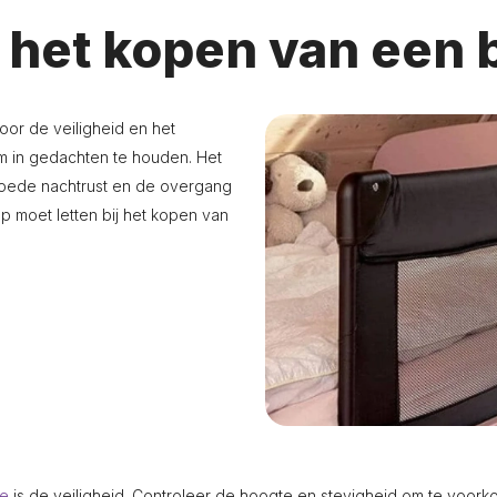
ij het kopen van een
or de veiligheid en het
om in gedachten te houden. Het
 goede nachtrust en de overgang
op moet letten bij het kopen van
je
is de veiligheid. Controleer de hoogte en stevigheid om te voork