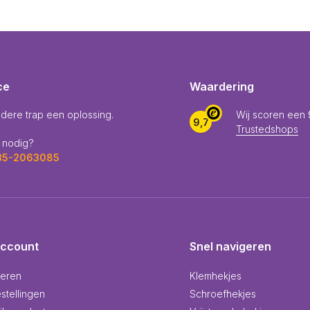
ce
Waardering
edere trap een oplossing.
Wij scoren een
9,7
Trustedshops
 nodig?
035-2063085
account
Snel navigeren
reren
Klemhekjes
stellingen
Schroefhekjes