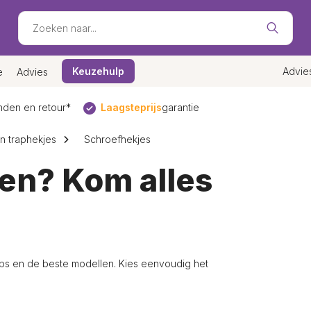
Keuzehulp
Advie
e
Advies
den en retour*
Laagsteprijs
garantie
n traphekjes
Schroefhekjes
en? Kom alles
ips en de beste modellen. Kies eenvoudig het