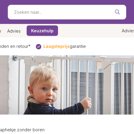
Keuzehulp
Advie
e
Advies
den en retour*
Laagsteprijs
garantie
raphekje zonder boren