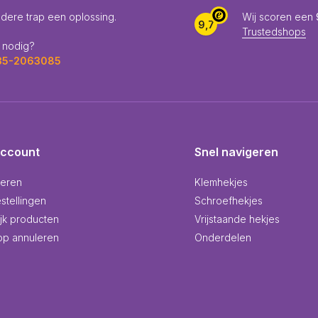
edere trap een oplossing.
Wij scoren een
9,7
Trustedshops
 nodig?
035-2063085
account
Snel navigeren
reren
Klemhekjes
stellingen
Schroefhekjes
ijk producten
Vrijstaande hekjes
p annuleren
Onderdelen