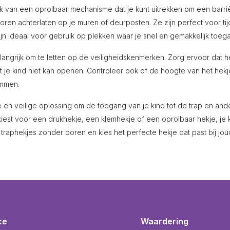
uik van een oprolbaar mechanisme dat je kunt uitrekken om een barr
oren achterlaten op je muren of deurposten. Ze zijn perfect voor ti
ijn ideaal voor gebruik op plekken waar je snel en gemakkelijk toeg
langrijk om te letten op de veiligheidskenmerken. Zorg ervoor dat 
e kind niet kan openen. Controleer ook of de hoogte van het hekje
immen.
 en veilige oplossing om de toegang van je kind tot de trap en and
iest voor een drukhekje, een klemhekje of een oprolbaar hekje, je k
n traphekjes zonder boren en kies het perfecte hekje dat past bij j
ce
Waardering