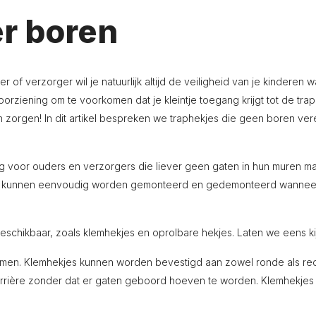
r boren
er of verzorger wil je natuurlijk altijd de veiligheid van je kindere
orziening om te voorkomen dat je kleintje toegang krijgt tot de trap
 zorgen! In dit artikel bespreken we traphekjes die geen boren verei
 voor ouders en verzorgers die liever geen gaten in hun muren mak
s. Ze kunnen eenvoudig worden gemonteerd en gedemonteerd wanneer
eschikbaar, zoals klemhekjes en oprolbare hekjes. Laten we eens kij
men. Klemhekjes kunnen worden bevestigd aan zowel ronde als rec
arrière zonder dat er gaten geboord hoeven te worden. Klemhekjes 