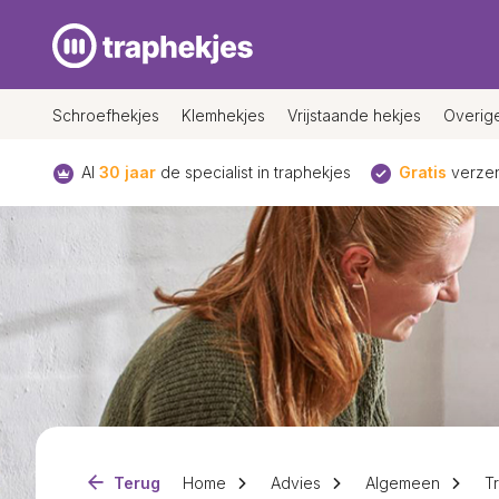
Schroefhekjes
Klemhekjes
Vrijstaande hekjes
Overig
Al
30 jaar
de specialist in traphekjes
Gratis
verzen
Terug
Home
Advies
Algemeen
T