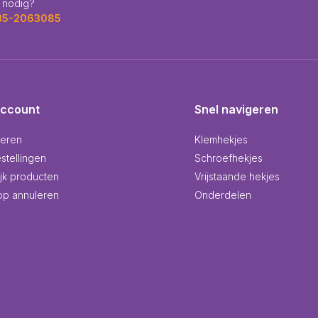
 nodig?
035-2063085
account
Snel navigeren
reren
Klemhekjes
stellingen
Schroefhekjes
ijk producten
Vrijstaande hekjes
p annuleren
Onderdelen