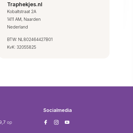
Traphekjes.nl
Kobaltstraat 2A
1411 AM, Naarden
Nederland
BTW: NL802464427B01
KvK: 32055825
Socialmedia
9,7
op