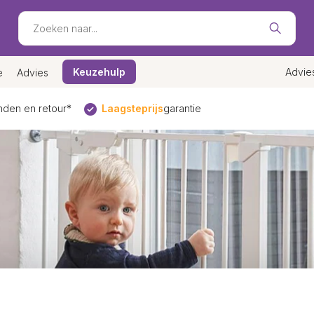
Keuzehulp
Advie
e
Advies
den en retour*
Laagsteprijs
garantie