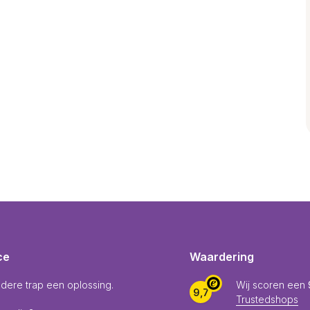
ce
Waardering
edere trap een oplossing.
Wij scoren een
9,7
Trustedshops