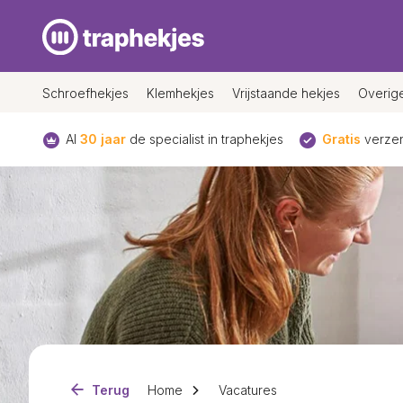
Schroefhekjes
Klemhekjes
Vrijstaande hekjes
Overig
Al
30 jaar
de specialist in traphekjes
Gratis
verzen
Terug
Home
Vacatures