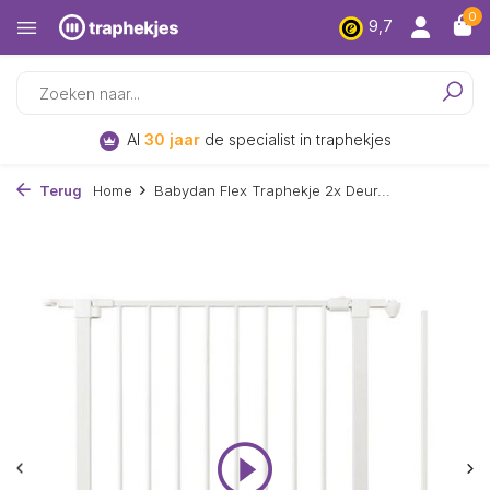
0
9,7
Gratis
verzenden en retour*
Terug
Home
Babydan Flex Traphekje 2x Deur...