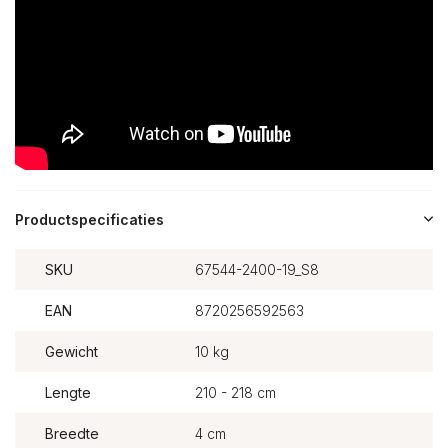
Productspecificaties
SKU
67544-2400-19_S8
EAN
8720256592563
Gewicht
10 kg
Lengte
210 - 218 cm
Breedte
4 cm