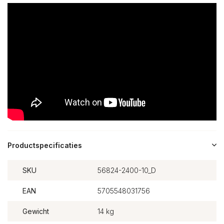
Productspecificaties
SKU
56824-2400-10_D
EAN
5705548031756
Gewicht
14 kg