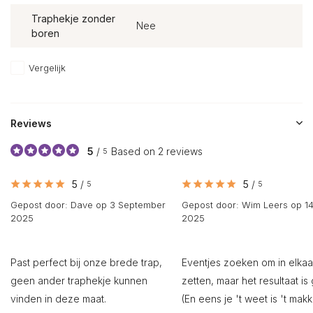
Traphekje zonder
Nee
boren
Vergelijk
Reviews
5
/
Based on 2 reviews
5
5
/
5
/
5
5
Gepost door:
Dave
op 3 September
Gepost door:
Wim Leers
op 14
2025
2025
Past perfect bij onze brede trap,
Eventjes zoeken om in elkaa
geen ander traphekje kunnen
zetten, maar het resultaat is
vinden in deze maat.
(En eens je 't weet is 't makke