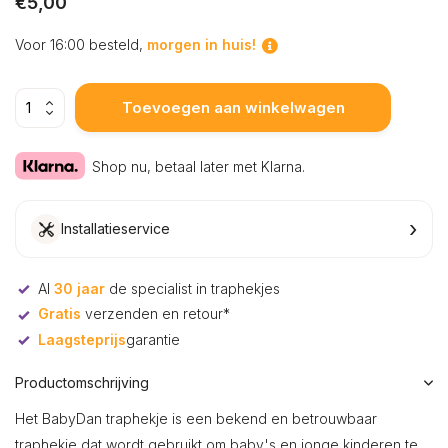
€5,00
Voor 16:00 besteld,
morgen in huis!
Toevoegen aan winkelwagen
Shop nu, betaal later met Klarna.
›
Installatieservice
Al
30 jaar
de specialist in traphekjes
Gratis
verzenden en retour*
Laagsteprijs
garantie
Productomschrijving
Het BabyDan traphekje is een bekend en betrouwbaar
traphekje dat wordt gebruikt om baby's en jonge kinderen te