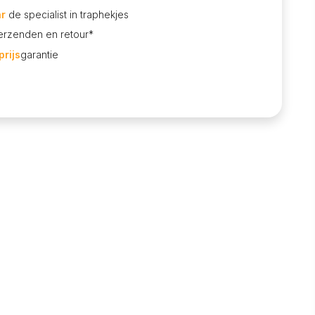
ar
de specialist in traphekjes
rzenden en retour*
rijs
garantie