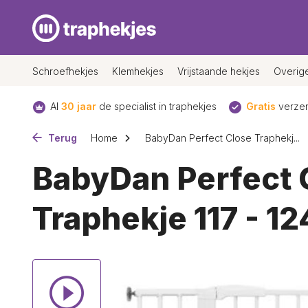
Schroefhekjes
Klemhekjes
Vrijstaande hekjes
Overig
Al
30 jaar
de specialist in traphekjes
Gratis
verzen
Terug
Home
BabyDan Perfect Close Traphekj...
BabyDan Perfect 
Traphekje 117 - 1