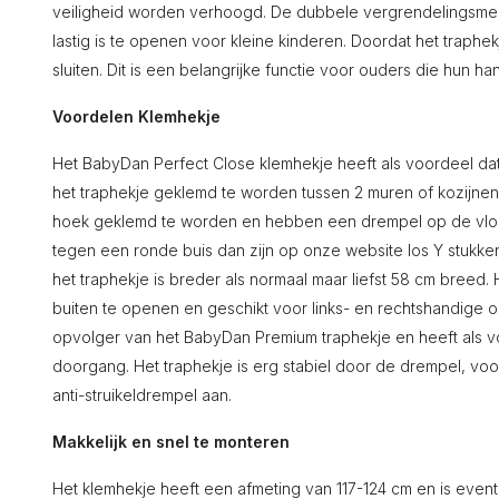
veiligheid worden verhoogd. De dubbele vergrendelingsmech
lastig is te openen voor kleine kinderen. Doordat het traphe
sluiten. Dit is een belangrijke functie voor ouders die hun h
Voordelen Klemhekje
Het BabyDan Perfect Close klemhekje heeft als voordeel dat
het traphekje geklemd te worden tussen 2 muren of kozijne
hoek geklemd te worden en hebben een drempel op de vloer
tegen een ronde buis dan zijn op onze website los Y stukk
het traphekje is breder als normaal maar liefst 58 cm breed. 
buiten te openen en geschikt voor links- en rechtshandige o
opvolger van het BabyDan Premium traphekje en heeft als v
doorgang. Het traphekje is erg stabiel door de drempel, vo
anti-struikeldrempel aan.
Makkelijk en snel te monteren
Het klemhekje heeft een afmeting van 117-124 cm en is eventue