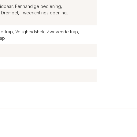
reidbaar, Eenhandige bediening,
Drempel, Tweerichtings opening,
ertrap, Veiligheidshek, Zwevende trap,
rap