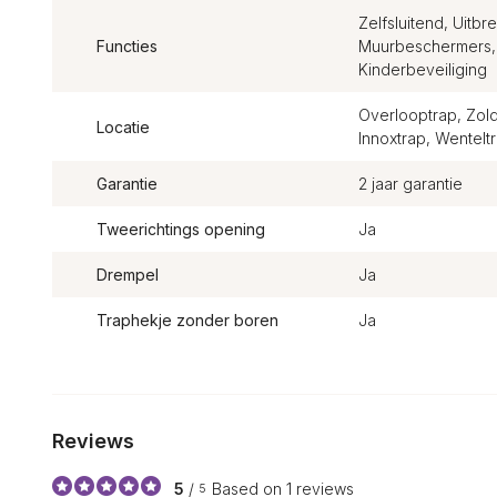
Zelfsluitend, Uitb
Functies
Muurbeschermers, 
Kinderbeveiliging
Overlooptrap, Zold
Locatie
Innoxtrap, Wentelt
Garantie
2 jaar garantie
Tweerichtings opening
Ja
Drempel
Ja
Traphekje zonder boren
Ja
Reviews
5
/
Based on 1 reviews
5