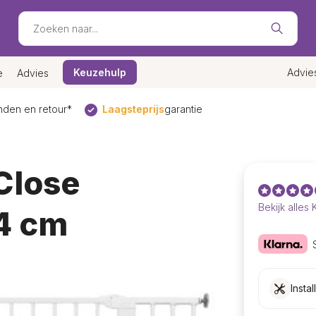
Keuzehulp
Advie
e
Advies
den en retour*
Laagsteprijs
garantie
Close
Bekijk alles
24 cm
Instal