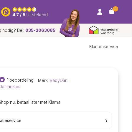
0
s nodig? Bel:
035-2063085
Klantenservice
1 beoordeling
Merk:
BabyDan
 Klemhekjes
Shop nu, betaal later met Klarna.
›
latieservice