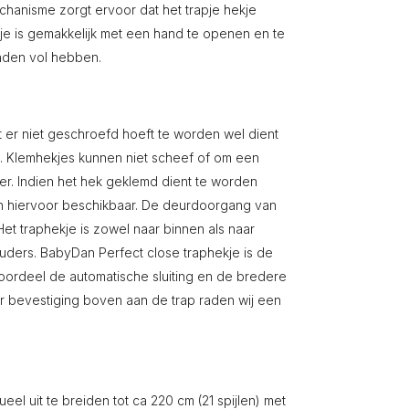
anisme zorgt ervoor dat het trapje hekje
kje is gemakkelijk met een hand te openen en te
anden vol hebben.
 er niet geschroefd hoeft te worden wel dient
n. Klemhekjes kunnen niet scheef of om een
. Indien het hek geklemd dient te worden
en hiervoor beschikbaar. De deurdoorgang van
Het traphekje is zowel naar binnen als naar
uders. BabyDan Perfect close traphekje is de
oordeel de automatische sluiting en de bredere
or bevestiging boven aan de trap raden wij een
el uit te breiden tot ca 220 cm (21 spijlen) met