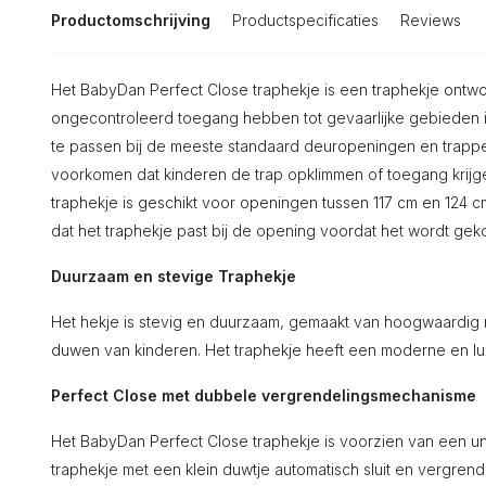
Productomschrijving
Productspecificaties
Reviews
Het BabyDan Perfect Close traphekje is een traphekje ont
ongecontroleerd toegang hebben tot gevaarlijke gebieden in
te passen bij de meeste standaard deuropeningen en trappe
voorkomen dat kinderen de trap opklimmen of toegang krijgen
traphekje is geschikt voor openingen tussen 117 cm en 124 c
dat het traphekje past bij de opening voordat het wordt geko
Duurzaam en stevige Traphekje
Het hekje is stevig en duurzaam, gemaakt van hoogwaardig m
duwen van kinderen. Het traphekje heeft een moderne en luxe
Perfect Close met dubbele vergrendelingsmechanisme
Het BabyDan Perfect Close traphekje is voorzien van een u
traphekje met een klein duwtje automatisch sluit en vergre