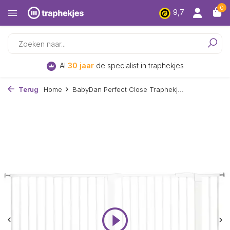
0
9,7
Al
30 jaar
de specialist in traphekjes
Terug
Home
BabyDan Perfect Close Traphekj...