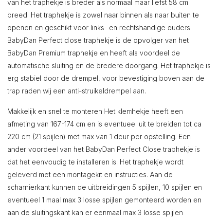
van het traphekje is breder als normaal maar liefst 58 cm
breed. Het traphekje is zowel naar binnen als naar buiten te
openen en geschikt voor links- en rechtshandige ouders.
BabyDan Perfect close traphekje is de opvolger van het
BabyDan Premium traphekje en heeft als voordeel de
automatische sluiting en de bredere doorgang. Het traphekje is
erg stabiel door de drempel, voor bevestiging boven aan de
trap raden wij een anti-struikeldrempel aan.
Makkelijk en snel te monteren Het klemhekje heeft een
afmeting van 167-174 cm en is eventueel uit te breiden tot ca
220 cm (21 spijlen) met max van 1 deur per opstelling. Een
ander voordeel van het BabyDan Perfect Close traphekje is
dat het eenvoudig te installeren is. Het traphekje wordt
geleverd met een montagekit en instructies. Aan de
scharnierkant kunnen de uitbreidingen 5 spijlen, 10 spijlen en
eventueel 1 maal max 3 losse spijlen gemonteerd worden en
aan de sluitingskant kan er eenmaal max 3 losse spijlen