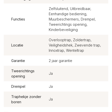
Zelfsluitend, Uitbreidbaar,
Eenhandige bediening,
Functies
Muurbeschermers, Drempel,
Tweerichtings opening,
Kinderbeveiliging
Overlooptrap, Zoldertrap,
Locatie
Veiligheidshek, Zwevende trap,
Innoxtrap, Wenteltrap
Garantie
2 jaar garantie
Tweerichtings
Ja
opening
Drempel
Ja
Traphekje zonder
Ja
boren