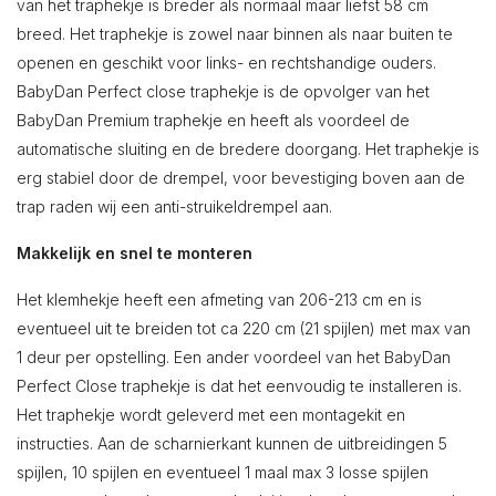
van het traphekje is breder als normaal maar liefst 58 cm
breed. Het traphekje is zowel naar binnen als naar buiten te
openen en geschikt voor links- en rechtshandige ouders.
BabyDan Perfect close traphekje is de opvolger van het
BabyDan Premium traphekje en heeft als voordeel de
automatische sluiting en de bredere doorgang. Het traphekje is
erg stabiel door de drempel, voor bevestiging boven aan de
trap raden wij een anti-struikeldrempel aan.
Makkelijk en snel te monteren
Het klemhekje heeft een afmeting van 206-213 cm en is
eventueel uit te breiden tot ca 220 cm (21 spijlen) met max van
1 deur per opstelling. Een ander voordeel van het BabyDan
Perfect Close traphekje is dat het eenvoudig te installeren is.
Het traphekje wordt geleverd met een montagekit en
instructies. Aan de scharnierkant kunnen de uitbreidingen 5
spijlen, 10 spijlen en eventueel 1 maal max 3 losse spijlen