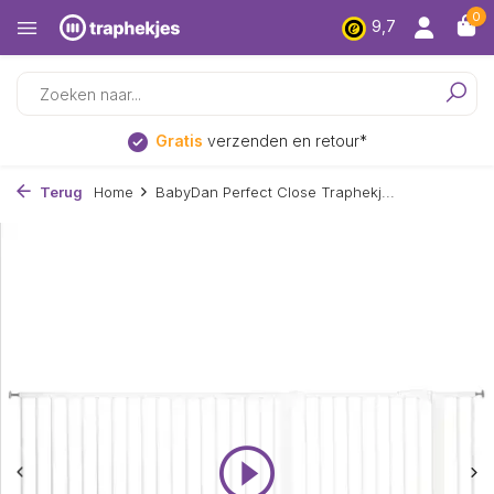
0
9,7
Laagsteprijs
garantie
Terug
Home
BabyDan Perfect Close Traphekj...