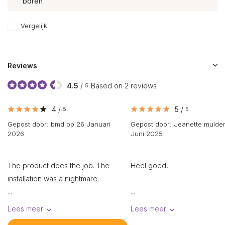
boren
Vergelijk
Reviews
4.5
/
Based on 2 reviews
5
4
/
5
/
5
5
Gepost door:
bmd
op 26 Januari
Gepost door:
Jeanette mulde
2026
Juni 2025
The product does the job. The
Heel goed,
installation was a nightmare.
...
...
Lees meer
Lees meer