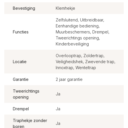
Bevestiging
Klemhekje
Zelfsluitend, Uitbreidbaar,
Eenhandige bediening,
Functies
Muurbeschermers, Drempel,
Tweerichtings opening,
Kinderbeveiliging
Overlooptrap, Zoldertrap,
Locatie
Veiligheidshek, Zwevende trap,
Innoxtrap, Wenteltrap
Garantie
2 jaar garantie
Tweerichtings
Ja
opening
Drempel
Ja
Traphekje zonder
Ja
boren