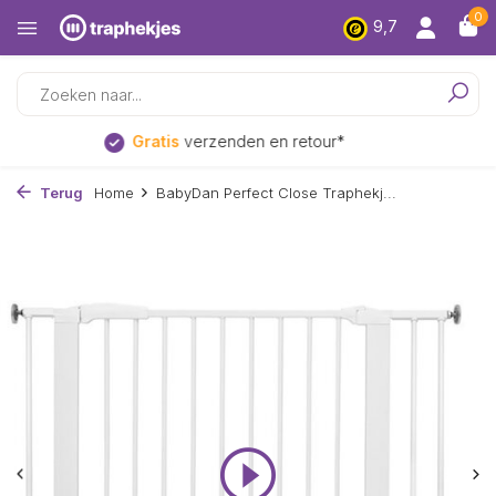
0
9,7
Laagsteprijs
garantie
Terug
Home
BabyDan Perfect Close Traphekj...