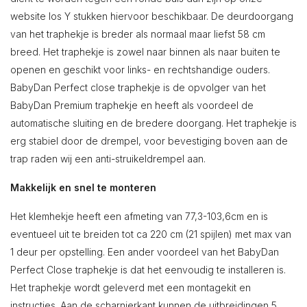
website los Y stukken hiervoor beschikbaar. De deurdoorgang
van het traphekje is breder als normaal maar liefst 58 cm
breed. Het traphekje is zowel naar binnen als naar buiten te
openen en geschikt voor links- en rechtshandige ouders.
BabyDan Perfect close traphekje is de opvolger van het
BabyDan Premium traphekje en heeft als voordeel de
automatische sluiting en de bredere doorgang. Het traphekje is
erg stabiel door de drempel, voor bevestiging boven aan de
trap raden wij een anti-struikeldrempel aan.
Makkelijk en snel te monteren
Het klemhekje heeft een afmeting van 77,3-103,6cm en is
eventueel uit te breiden tot ca 220 cm (21 spijlen) met max van
1 deur per opstelling. Een ander voordeel van het BabyDan
Perfect Close traphekje is dat het eenvoudig te installeren is.
Het traphekje wordt geleverd met een montagekit en
instructies. Aan de scharnierkant kunnen de uitbreidingen 5