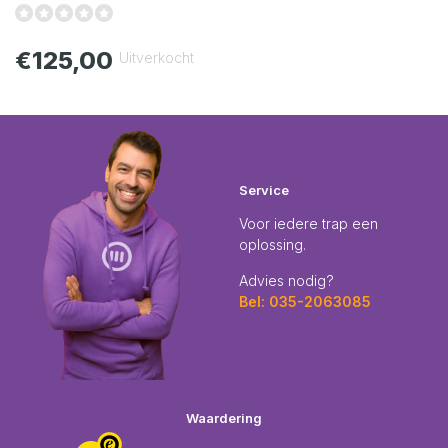
€125,00
Uitverkocht
Service
Voor iedere trap een
oplossing.
Advies nodig?
Bel: 035-2063085
Waardering