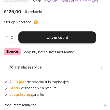
Merk:
BabyDan
Bekijk alles Klemhekjes
€125,00
Uitverkocht
Niet op voorraad
Uitverkocht
Shop nu, betaal later met Klarna.
›
Installatieservice
Al
30 jaar
de specialist in traphekjes
Gratis
verzenden en retour*
Laagsteprijs
garantie
Productomschrijving