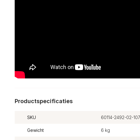
Productspecificaties
SKU
60114-2492-02-10
Gewicht
6 kg