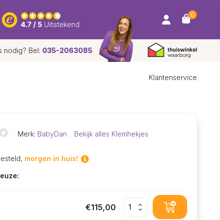
0
s nodig? Bel:
035-2063085
Klantenservice
Merk:
BabyDan
Bekijk alles Klemhekjes
besteld,
morgen in huis!
euze:
€115,00