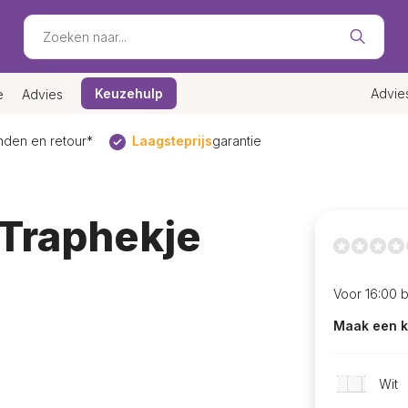
Keuzehulp
Advie
e
Advies
den en retour*
Laagsteprijs
garantie
Traphekje
Voor 16:00 
Maak een k
Wit