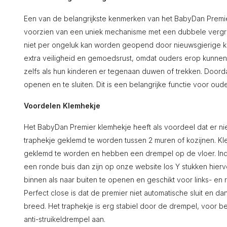
Een van de belangrijkste kenmerken van het BabyDan Premier 
voorzien van een uniek mechanisme met een dubbele vergren
niet per ongeluk kan worden geopend door nieuwsgierige ki
extra veiligheid en gemoedsrust, omdat ouders erop kunnen ve
zelfs als hun kinderen er tegenaan duwen of trekken. Doorda
openen en te sluiten. Dit is een belangrijke functie voor ou
Voordelen Klemhekje
Het BabyDan Premier klemhekje heeft als voordeel dat er ni
traphekje geklemd te worden tussen 2 muren of kozijnen. K
geklemd te worden en hebben een drempel op de vloer. Ind
een ronde buis dan zijn op onze website los Y stukken hierv
binnen als naar buiten te openen en geschikt voor links- en
Perfect close is dat de premier niet automatische sluit en da
breed. Het traphekje is erg stabiel door de drempel, voor b
anti-struikeldrempel aan.