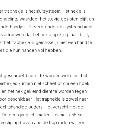
traphekje is het sluitsysteem. Het hekje is
deling, waardoor het stevig gesloten blijft en
nderhandjes. Dit vergrendelingssysteem biedt
rtrouwen dat het hekje op zijn plaats blijft,
t het traphekje is gemakkelijk met een hand te
ders die hun handen vol hebben.
et geschroefd hoeft te worden wel dient het
lemhekjes kunnen niet scheef of om een hoek
ien het hek geklemd dient te worden tegen
oor beschikbaar. Het traphekje is zowel naar
 rechtshandige ouders. Het verschil met de
n De deurgang iet smaller is namelijk 55 cm
evestiging boven aan de trap raden wij een