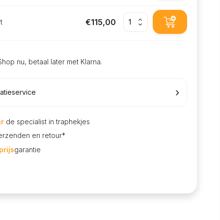
€115,00
t
Shop nu, betaal later met Klarna.
›
latieservice
ar
de specialist in traphekjes
rzenden en retour*
rijs
garantie