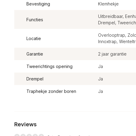
Bevestiging
Klemhekje
Uitbreidbaar, Een
Functies
Drempel, Tweericht
Overlooptrap, Zold
Locatie
Innoxtrap, Wentelt
Garantie
2 jaar garantie
Tweerichtings opening
Ja
Drempel
Ja
Traphekje zonder boren
Ja
Reviews