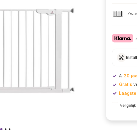
Zwar
Instal
Al
30 ja
Gratis
ve
Laagstep
Vergelijk