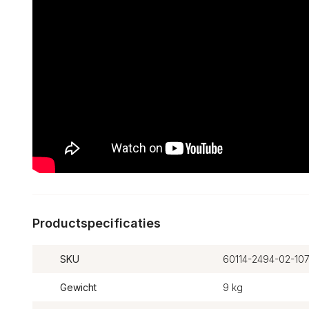
Productspecificaties
SKU
60114-2494-02-10
Gewicht
9 kg