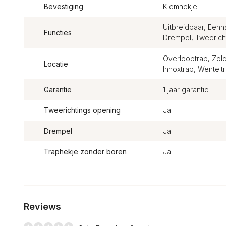
Bevestiging
Klemhekje
Uitbreidbaar, Een
Functies
Drempel, Tweericht
Overlooptrap, Zold
Locatie
Innoxtrap, Wentelt
Garantie
1 jaar garantie
Tweerichtings opening
Ja
Drempel
Ja
Traphekje zonder boren
Ja
Reviews