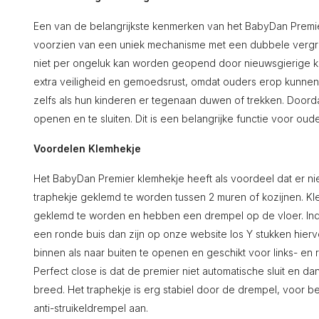
Een van de belangrijkste kenmerken van het BabyDan Premier 
voorzien van een uniek mechanisme met een dubbele vergren
niet per ongeluk kan worden geopend door nieuwsgierige ki
extra veiligheid en gemoedsrust, omdat ouders erop kunnen ve
zelfs als hun kinderen er tegenaan duwen of trekken. Doorda
openen en te sluiten. Dit is een belangrijke functie voor ou
Voordelen Klemhekje
Het BabyDan Premier klemhekje heeft als voordeel dat er ni
traphekje geklemd te worden tussen 2 muren of kozijnen. K
geklemd te worden en hebben een drempel op de vloer. Ind
een ronde buis dan zijn op onze website los Y stukken hierv
binnen als naar buiten te openen en geschikt voor links- en
Perfect close is dat de premier niet automatische sluit en da
breed. Het traphekje is erg stabiel door de drempel, voor b
anti-struikeldrempel aan.