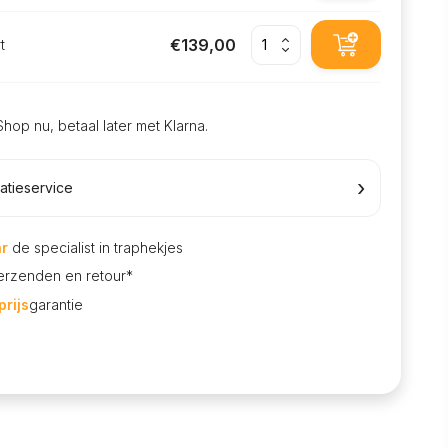
€139,00
t
Shop nu, betaal later met Klarna.
›
latieservice
ar
de specialist in traphekjes
rzenden en retour*
rijs
garantie