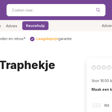
Keuzehulp
Advie
e
Advies
den en retour*
Laagsteprijs
garantie
Traphekje
Voor 16:00 
Maak een k
Wit