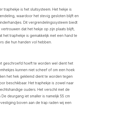
traphekje is het sluitsysteem. Het hekje is
deling, waardoor het stevig gesloten blijft en
nderhandjes. Dit vergrendelingssysteem biedt
rtrouwen dat het hekje op zijn plaats blijft,
t het traphekje is gemakkelijk met een hand te
ders die hun handen vol hebben.
et geschroefd hoeft te worden wel dient het
lemhekjes kunnen niet scheef of om een hoek
ien het hek geklemd dient te worden tegen
oor beschikbaar. Het traphekje is zowel naar
 rechtshandige ouders. Het verschil met de
n De deurgang iet smaller is namelijk 55 cm
evestiging boven aan de trap raden wij een