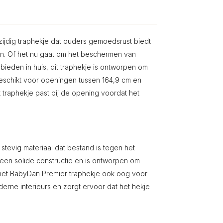
ijdig traphekje dat ouders gemoedsrust biedt
n. Of het nu gaat om het beschermen van
ieden in huis, dit traphekje is ontworpen om
geschikt voor openingen tussen 164,9 cm en
t traphekje past bij de opening voordat het
tevig materiaal dat bestand is tegen het
 een solide constructie en is ontworpen om
 het BabyDan Premier traphekje ook oog voor
derne interieurs en zorgt ervoor dat het hekje