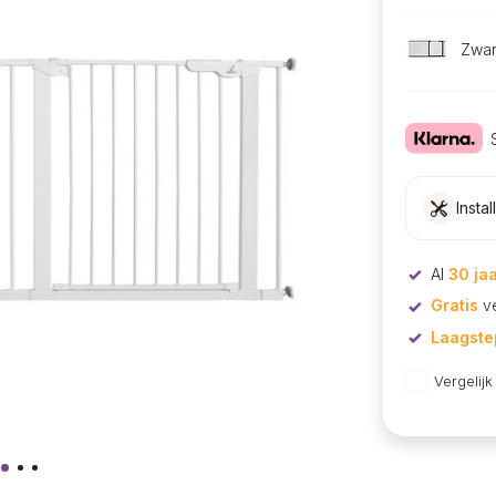
Zwar
Instal
Al
30 ja
Gratis
ve
Laagstep
Vergelijk