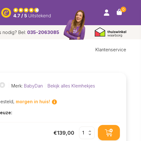
0
s nodig? Bel:
035-2063085
Klantenservice
Merk:
BabyDan
Bekijk alles Klemhekjes
besteld,
morgen in huis!
euze:
€139,00