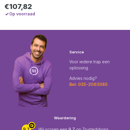
€107,82
Op voorraad
Service
Voor iedere trap een
oplossing.
Advies nodig?
Bel: 035-2063085
Waardering
9,7
Wij scoren een
9,7
op
Trustedshops