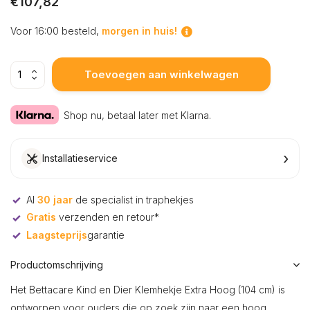
€107,82
Voor 16:00 besteld,
morgen in huis!
Toevoegen aan winkelwagen
Shop nu, betaal later met Klarna.
›
Installatieservice
Al
30 jaar
de specialist in traphekjes
Gratis
verzenden en retour*
Laagsteprijs
garantie
Productomschrijving
Het Bettacare Kind en Dier Klemhekje Extra Hoog (104 cm) is
ontworpen voor ouders die op zoek zijn naar een hoog