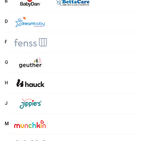
B
D
F
G
H
J
M