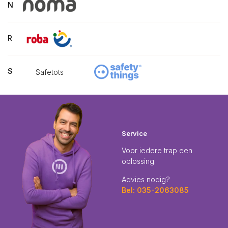
N
R
S
Safetots
Service
Voor iedere trap een
oplossing.
Advies nodig?
Bel: 035-2063085