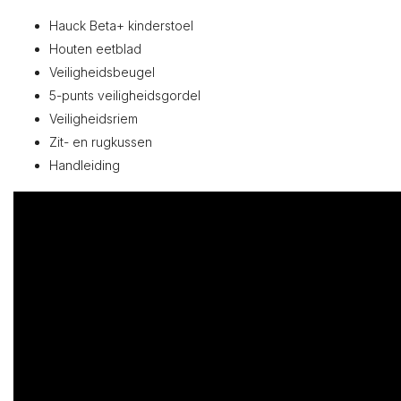
Hauck Beta+ kinderstoel
Houten eetblad
Veiligheidsbeugel
5-punts veiligheidsgordel
Veiligheidsriem
Zit- en rugkussen
Handleiding