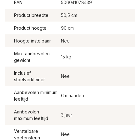
EAN
5060410784391
Product breedte
50,5 cm
Product hoogte
90 cm
Hoogte instelbaar
Nee
Max. aanbevolen
15 kg
gewicht
Inclusief
Nee
stoelverkleiner
Aanbevolen minimum
6 maanden
leeftijd
Aanbevolen
3 jaar
maximum leeftijd
Verstelbare
Nee
voetensteun