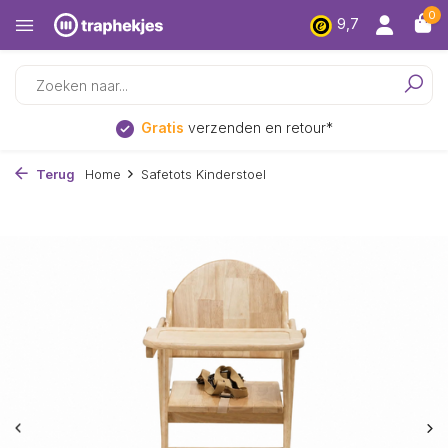
0
9,7
Laagsteprijs
garantie
Terug
Home
Safetots Kinderstoel