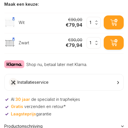
Maak een keuze:
€90,00
Wit
€79,94
€90,00
Zwart
€79,94
Shop nu, betaal later met Klarna.
›
Installatieservice
Al
30 jaar
de specialist in traphekjes
Gratis
verzenden en retour*
Laagsteprijs
garantie
Productomschrijving