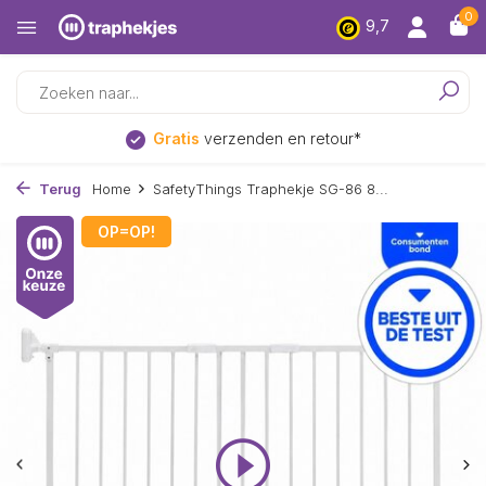
0
9,7
Gratis
verzenden en retour*
Terug
Home
SafetyThings Traphekje SG-86 8...
OP=OP!