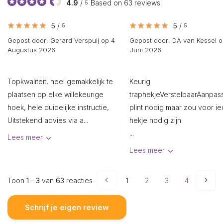
4.9
/
Based on 63 reviews
5
5
/
5
/
5
5
Gepost door:
Gerard Verspuij
op 4
Gepost door:
DA van Kessel
o
Augustus 2026
Juni 2026
Topkwaliteit, heel gemakkelijk te
Keurig
plaatsen op elke willekeurige
traphekjeVerstelbaarAanpass
hoek, hele duidelijke instructie,
plint nodig maar zou voor ie
Uitstekend advies via a...
hekje nodig zijn
...
Lees meer
Lees meer
Toon
1
-
3
van
63
reacties
1
2
3
4
5
Schrijf je eigen review