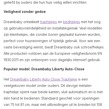
geliefd bij ouders die hun huis veilig willen inrichten.
Veiligheid zonder gedoe
Dreambaby ontwikkelt
traphekjes
en
bedhekjes
met het oog
op gebruiksvriendelijkheid en installatiegemak. Veel modellen
zijn klemhekjes, die zonder boren geplaatst kunnen worden,
perfect voor huurwoningen of tijdelijk gebruik. Voor wie een
vaste bevestiging wenst, biedt Dreambaby ook schroefhekjes.
Alle producten voldoen aan de Europese veiligheidsnorm EN
1930:2011 en zijn ontworpen voor dagelijks intensief gebruik.
Populair model: Dreambaby Liberty Auto-Close
Het
Dreambaby Liberty Auto-Close Traphekje
is een
veelgekozen model onder ouders. Dit stevige metalen
traphekje opent naar beide kanten, sluit automatisch en is met
één hand te bedienen. Standaard geschikt voor openingen
van 75 tot 81 cm, maar met uitbreidingen uit te breiden tot 108