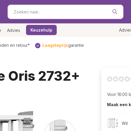
Keuzehulp
Advie
e
Advies
den en retour*
Laagsteprijs
garantie
e Oris 2732+
Voor 16:00 
Maak een k
Wit