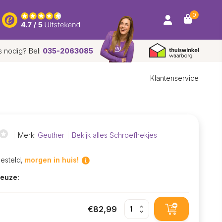
0
s nodig? Bel:
035-2063085
Klantenservice
Merk:
Geuther
Bekijk alles Schroefhekjes
besteld,
morgen in huis!
euze:
€82,99