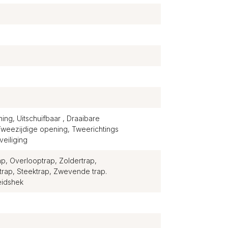
ng, Uitschuifbaar , Draaibare
Tweezijdige opening, Tweerichtings
eiliging
p, Overlooptrap, Zoldertrap,
xtrap, Steektrap, Zwevende trap.
eidshek