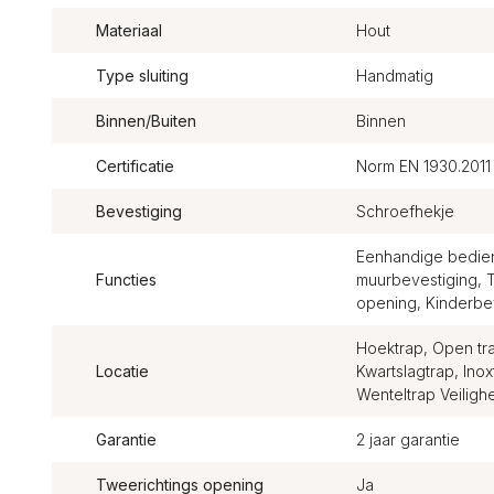
Materiaal
Hout
Type sluiting
Handmatig
Binnen/Buiten
Binnen
Certificatie
Norm EN 1930.2011
Bevestiging
Schroefhekje
Eenhandige bedieni
Functies
muurbevestiging, 
opening, Kinderbev
Hoektrap, Open tra
Locatie
Kwartslagtrap, Ino
Wenteltrap Veiligh
Garantie
2 jaar garantie
Tweerichtings opening
Ja