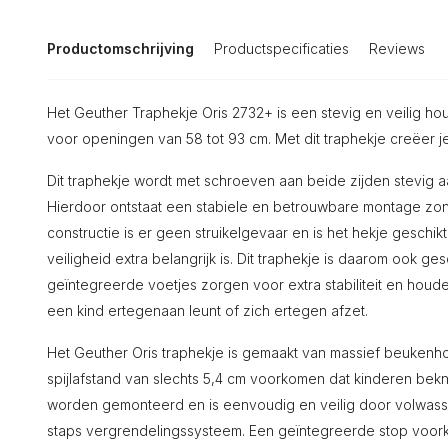
Productomschrijving
Productspecificaties
Reviews
Het Geuther Traphekje Oris 2732+ is een stevig en veilig hou
voor openingen van 58 tot 93 cm. Met dit traphekje creëer j
Dit traphekje wordt met schroeven aan beide zijden stevig a
Hierdoor ontstaat een stabiele en betrouwbare montage zon
constructie is er geen struikelgevaar en is het hekje geschi
veiligheid extra belangrijk is. Dit traphekje is daarom ook g
geïntegreerde voetjes zorgen voor extra stabiliteit en houden
een kind ertegenaan leunt of zich ertegen afzet.
Het Geuther Oris traphekje is gemaakt van massief beukenh
spijlafstand van slechts 5,4 cm voorkomen dat kinderen bekne
worden gemonteerd en is eenvoudig en veilig door volwass
staps vergrendelingssysteem. Een geïntegreerde stop voorko