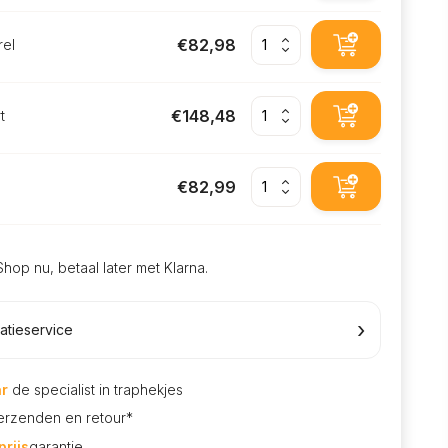
€82,98
rel
€148,48
t
€82,99
Shop nu, betaal later met Klarna.
›
latieservice
ar
de specialist in traphekjes
rzenden en retour*
rijs
garantie