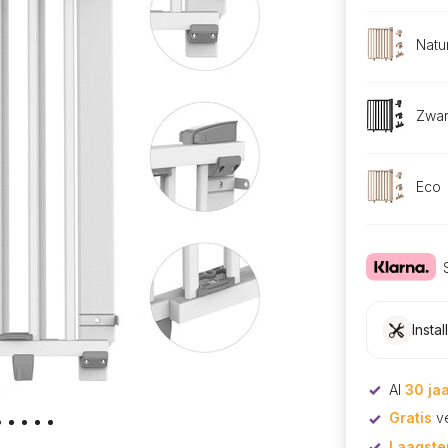
Natu
Zwar
Eco
Instal
Al
30 ja
Gratis
ve
Laagstep