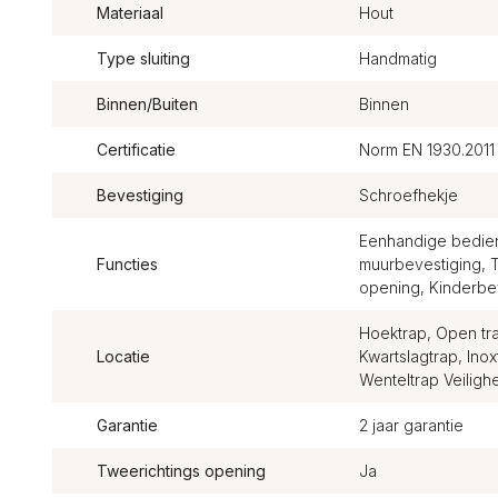
Materiaal
Hout
Type sluiting
Handmatig
Binnen/Buiten
Binnen
Certificatie
Norm EN 1930.2011
Bevestiging
Schroefhekje
Eenhandige bedieni
Functies
muurbevestiging, 
opening, Kinderbev
Hoektrap, Open tra
Locatie
Kwartslagtrap, Ino
Wenteltrap Veiligh
Garantie
2 jaar garantie
Tweerichtings opening
Ja