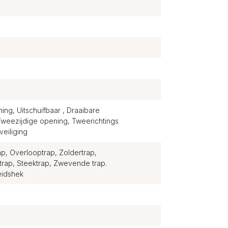
ng, Uitschuifbaar , Draaibare
Tweezijdige opening, Tweerichtings
eiliging
p, Overlooptrap, Zoldertrap,
xtrap, Steektrap, Zwevende trap.
eidshek