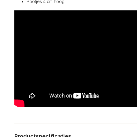
Pootjes 4 cm hoog
Productspecificaties