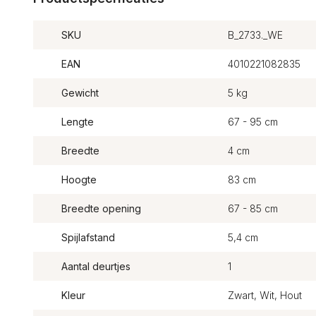
SKU
B_2733._WE
EAN
4010221082835
Gewicht
5 kg
Lengte
67 - 95 cm
Breedte
4 cm
Hoogte
83 cm
Breedte opening
67 - 85 cm
Spijlafstand
5,4 cm
Aantal deurtjes
1
Kleur
Zwart, Wit, Hout