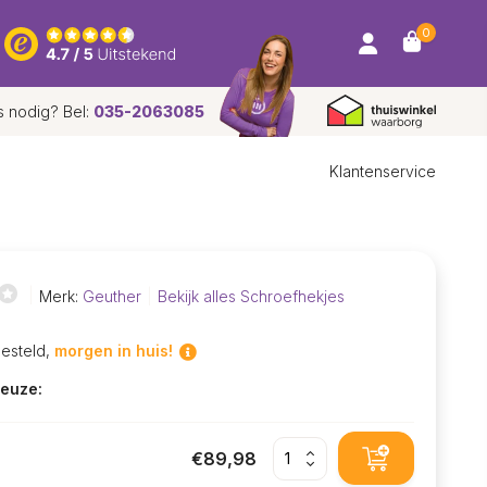
0
s nodig? Bel:
035-2063085
Klantenservice
Merk:
Geuther
Bekijk alles Schroefhekjes
besteld,
morgen in huis!
euze:
€89,98