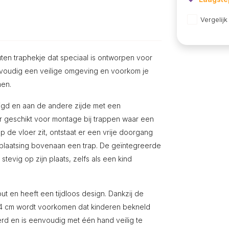
Vergelijk
uten traphekje dat speciaal is ontworpen voor
envoudig een veilige omgeving en voorkom je
men.
tigd en aan de andere zijde met een
er geschikt voor montage bij trappen waar een
 de vloer zit, ontstaat er een vrije doorgang
r plaatsing bovenaan een trap. De geïntegreerde
stevig op zijn plaats, zelfs als een kind
t en heeft een tijdloos design. Dankzij de
5,4 cm wordt voorkomen dat kinderen bekneld
erd en is eenvoudig met één hand veilig te