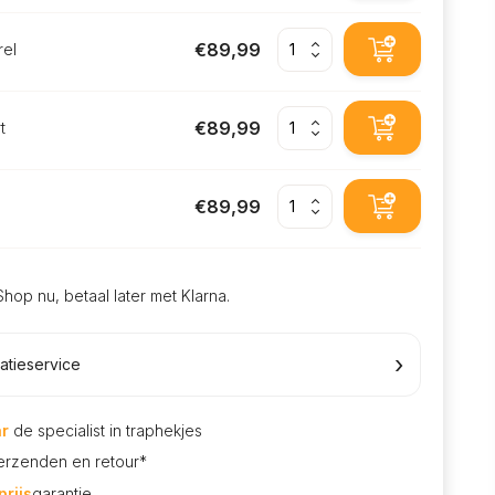
€89,99
rel
€89,99
t
€89,99
Shop nu, betaal later met Klarna.
›
latieservice
ar
de specialist in traphekjes
rzenden en retour*
rijs
garantie