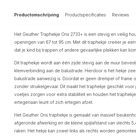
Productomschrijving
Productspecificaties
Reviews
Het Geuther Traphekje Oris 2733+ is een stevig en veilig ho
openingen van 67 tot 95 cm. Met dit traphekje creëer je e
dat je kind bij trappen of andere gevaarlijke plekken kan ko
Dit traphekje wordt aan één zijde stevig aan de muur beves
klemverbinding aan de balustrade. Hierdoor is het hekje ze
balustrade aanwezig is. Doordat er geen drempel of frame op
zonder struikelgevaar. Dit maakt het traphekje geschikt voo
voetjes zorgen voor extra stabiliteit en houden het traphekje 
ertegenaan leunt of zich ertegen afzet.
Het Geuther Oris traphekje is gemaakt van massief beukenhou
afgeronde afwerking en de kleine spijlafstand van slechts 
raken. Het hekje kan zowel links als rechts worden gemonte