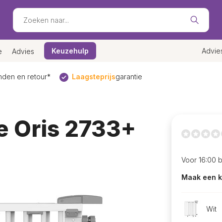
Keuzehulp
Advie
e
Advies
den en retour*
Laagsteprijs
garantie
e Oris 2733+
Voor 16:00 
Maak een k
Wit