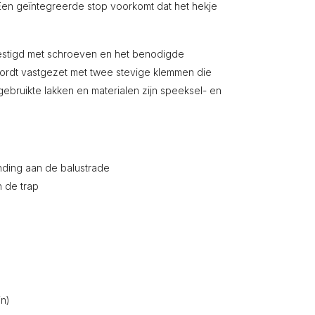
Een geïntegreerde stop voorkomt dat het hekje
vestigd met schroeven en het benodigde
ordt vastgezet met twee stevige klemmen die
e gebruikte lakken en materialen zijn speeksel- en
nding aan de balustrade
 de trap
in)