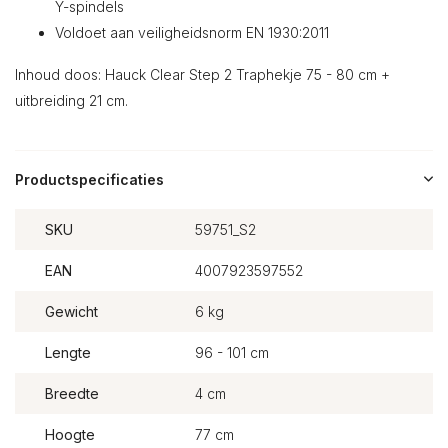
Y-spindels
Voldoet aan veiligheidsnorm EN 1930:2011
Inhoud doos: Hauck Clear Step 2 Traphekje 75 - 80 cm +
uitbreiding 21 cm.
Productspecificaties
SKU
59751_S2
EAN
4007923597552
Gewicht
6 kg
Lengte
96 - 101 cm
Breedte
4 cm
Hoogte
77 cm