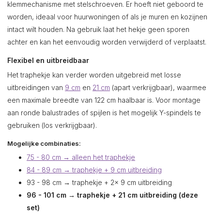
klemmechanisme met stelschroeven. Er hoeft niet geboord te
worden, ideaal voor huurwoningen of als je muren en kozijnen
intact wilt houden. Na gebruik laat het hekje geen sporen
achter en kan het eenvoudig worden verwijderd of verplaatst.
Flexibel en uitbreidbaar
Het traphekje kan verder worden uitgebreid met losse
uitbreidingen van
9 cm
en
21 cm
(apart verkrijgbaar), waarmee
een maximale breedte van 122 cm haalbaar is. Voor montage
aan ronde balustrades of spijlen is het mogelijk Y-spindels te
gebruiken (los verkrijgbaar).
Mogelijke combinaties:
75 - 80 cm → alleen het traphekje
84 - 89 cm → traphekje + 9 cm uitbreiding
93 - 98 cm → traphekje + 2x 9 cm uitbreiding
96 - 101 cm → traphekje + 21 cm uitbreiding (deze
set)