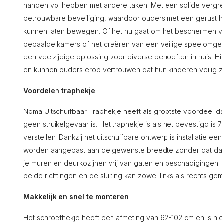
handen vol hebben met andere taken. Met een solide vergr
betrouwbare beveiliging, waardoor ouders met een gerust har
kunnen laten bewegen. Of het nu gaat om het beschermen v
bepaalde kamers of het creëren van een veilige speelomgev
een veelzijdige oplossing voor diverse behoeften in huis. Hier
en kunnen ouders erop vertrouwen dat hun kinderen veilig zi
Voordelen traphekje
Noma Uitschuifbaar Traphekje heeft als grootste voordeel d
geen struikelgevaar is. Het traphekje is als het bevestigd is
verstellen. Dankzij het uitschuifbare ontwerp is installatie e
worden aangepast aan de gewenste breedte zonder dat daar
je muren en deurkozijnen vrij van gaten en beschadigingen.
beide richtingen en de sluiting kan zowel links als rechts g
Makkelijk en snel te monteren
Het schroefhekje heeft een afmeting van 62-102 cm en is niet