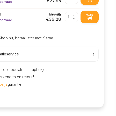
€27,95
oorraad
t
€39,95
€36,28
oorraad
Shop nu, betaal later met Klarna.
›
latieservice
ar
de specialist in traphekjes
rzenden en retour*
rijs
garantie