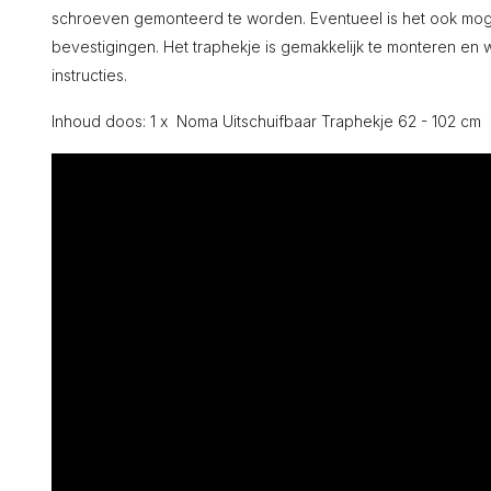
schroeven gemonteerd te worden. Eventueel is het ook mog
bevestigingen. Het traphekje is gemakkelijk te monteren en
instructies.
Inhoud doos: 1 x Noma Uitschuifbaar Traphekje 62 - 102 cm