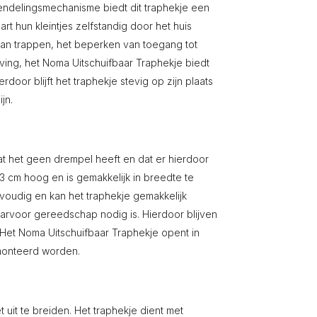
endelingsmechanisme biedt dit traphekje een
t hun kleintjes zelfstandig door het huis
an trappen, het beperken van toegang tot
ing, het Noma Uitschuifbaar Traphekje biedt
door blijft het traphekje stevig op zijn plaats
jn.
at het geen drempel heeft en dat er hierdoor
 73 cm hoog en is gemakkelijk in breedte te
envoudig en kan het traphekje gemakkelijk
voor gereedschap nodig is. Hierdoor blijven
 Het Noma Uitschuifbaar Traphekje opent in
emonteerd worden.
 uit te breiden. Het traphekje dient met