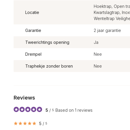
Hoektrap, Open tra
Locatie
Kwartslagtrap, Ino
Wenteltrap Veiligh
Garantie
2 jaar garantie
Tweerichtings opening
Ja
Drempel
Nee
Traphekje zonder boren
Nee
Reviews
5
/
Based on 1 reviews
5
5
/
5