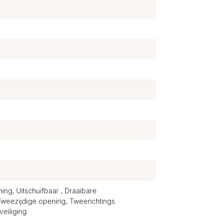
ng, Uitschuifbaar , Draaibare
Tweezijdige opening, Tweerichtings
eiliging