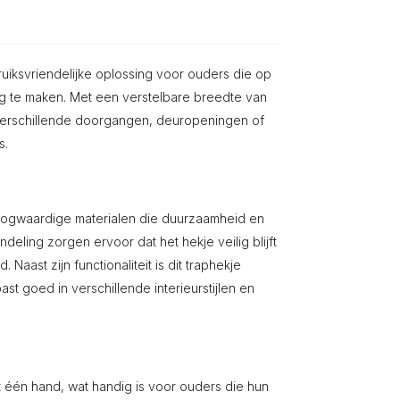
uiksvriendelijke oplossing voor ouders die op
ig te maken. Met een verstelbare breedte van
 in verschillende doorgangen, deuropeningen of
s.
hoogwaardige materialen die duurzaamheid en
deling zorgen ervoor dat het hekje veilig blijft
aast zijn functionaliteit is dit traphekje
st goed in verschillende interieurstijlen en
één hand, wat handig is voor ouders die hun