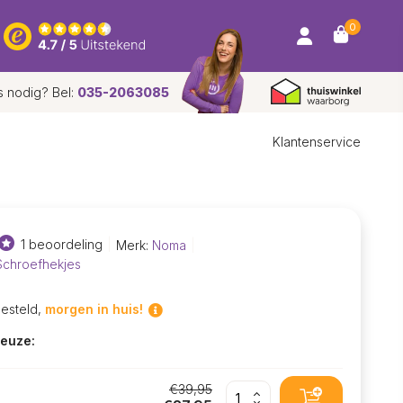
0
s nodig? Bel:
035-2063085
Klantenservice
1 beoordeling
Merk:
Noma
 Schroefhekjes
besteld,
morgen in huis!
euze:
€39,95