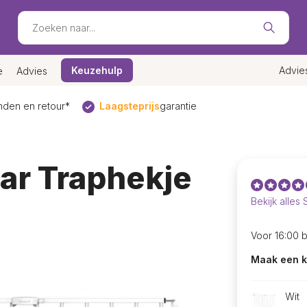
Keuzehulp
Advie
e
Advies
den en retour*
Laagsteprijs
garantie
ar Traphekje
Bekijk alles
Voor 16:00 
Maak een k
Wit