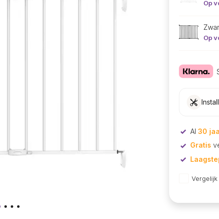
Op v
Zwar
Op v
Instal
Al
30 ja
Gratis
ve
Laagstep
Vergelijk